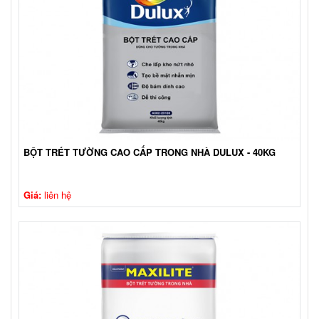
BỘT TRÉT TƯỜNG CAO CẤP TRONG NHÀ DULUX - 40KG
Giá:
liên hệ