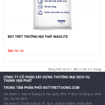
BỘT TRÉT TRƯỜNG NỘI THẤT MAXILITE
Giá:
liên hệ
Đang hiển thị từ 1 đến 3 của 3 (1 trang)
CÔNG TY CỔ PHẦN XÂY DỰNG THƯƠNG MẠI DỊCH VỤ
THÀNH VẠN PHÁT
TRUNG TÂM PHÂN PHỐI BOTTRETTUONG.COM
Chi nhánh 1: 439/13 Đường Lê Văn Quới, KP6, P. Bình Trị Đông A, Bình
Tân, Hồ Chí Minh
Chi nhánh 2: D10/8 quốc lộ 1A, ấp 4, xã Bình Chánh, huyện Bình