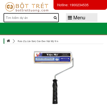
Hotline: 1900234535
Menu
Rulo (Cọ Lăn Sơn) Cán Đen Việt Mỹ 9 in