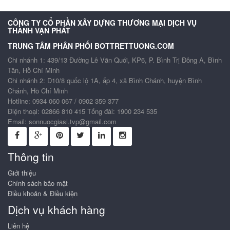
CÔNG TY CỔ PHẦN XÂY DỰNG THƯƠNG MẠI DỊCH VỤ
THÀNH VẠN PHÁT
TRUNG TÂM PHÂN PHỐI BOTTRETTUONG.COM
Chi nhánh 1: 439/13 Đường Lê Văn Quới, KP6, P. Bình Trị Đông A, Bình
Tân, Hồ Chí Minh
Chi nhánh 2: D10/8 quốc lộ 1A, ấp 4, xã Bình Chánh, huyện Bình
Chánh, Hồ Chí Minh
Hotline: 0934 060 067 / 0902 359 377
Điện thoại: 02866 810 415 Tổng đài: 1900 234 535
Email:
sonnuocgiasi.tvp@gmail.com
Thông tin
Giới thiệu
Chính sách bảo mật
Điều khoản & Điều kiện
Dịch vụ khách hàng
Liên hệ