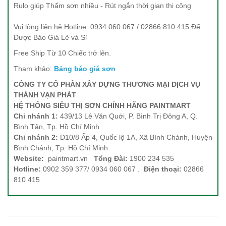
Rulo giúp Thấm sơn nhiều - Rút ngắn thời gian thi công
Vui lòng liên hệ Hotline: 0934 060 067 / 02866 810 415 Để
Được Báo Giá Lẻ và Sỉ
Free Ship Từ 10 Chiếc trở lên.
Tham khảo:
Bảng báo giá sơn
CÔNG TY CỔ PHẦN XÂY DỰNG THƯƠNG MẠI DỊCH VỤ
THÀNH VẠN PHÁT
HỆ THỐNG SIÊU THỊ SƠN CHÍNH HÃNG PAINTMART
Chi nhánh 1:
439/13 Lê Văn Quới, P. Bình Trị Đông A, Q.
Bình Tân, Tp. Hồ Chí Minh
Chi nhánh 2:
D10/8 Ấp 4, Quốc lộ 1A, Xã Bình Chánh, Huyện
Bình Chánh, Tp. Hồ Chí Minh
Website:
paintmart.vn
Tổng Đài:
1900 234 535
Hotline:
0902 359 377/ 0934 060 067 .
Điện thoại:
02866
810 415