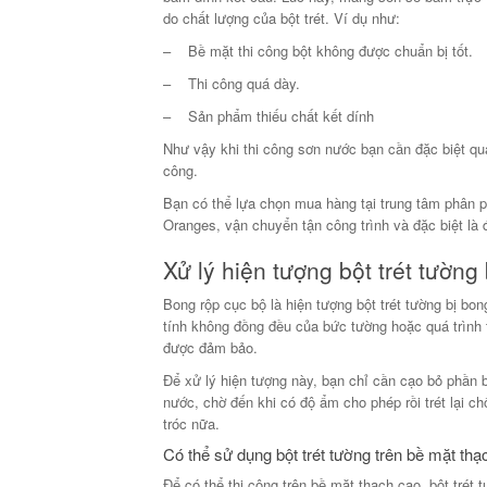
do chất lượng của bột trét. Ví dụ như:
– Bề mặt thi công bột không được chuẩn bị tốt.
– Thi công quá dày.
– Sản phẩm thiếu chất kết dính
Như vậy khi thi công sơn nước bạn cần đặc biệt qua
công.
Bạn có thể lựa chọn mua hàng tại trung tâm phân 
Oranges, vận chuyển tận công trình và đặc biệt là đ
Xử lý hiện tượng bột trét tườn
Bong rộp cục bộ là hiện tượng bột trét tường bị bon
tính không đồng đều của bức tường hoặc quá trình trộ
được đảm bảo.
Để xử lý hiện tượng này, bạn chỉ cần cạo bỏ phần bo
nước, chờ đến khi có độ ẩm cho phép rồi trét lại chổ
tróc nữa.
Có thể sử dụng bột trét tường trên bề mặt t
Để có thể thi công trên bề mặt thạch cao, bột tré