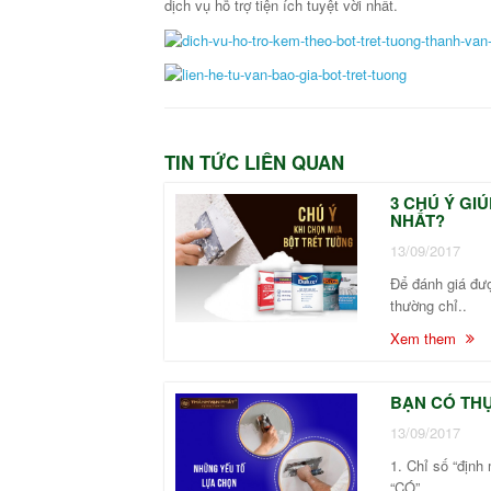
dịch vụ hỗ trợ tiện ích tuyệt vời nhất.
TIN TỨC LIÊN QUAN
3 CHÚ Ý GI
NHẤT?
13/09/2017
Để đánh giá đượ
thường chỉ..
Xem them
BẠN CÓ THỰ
13/09/2017
1. Chỉ số “địn
“CÓ”..