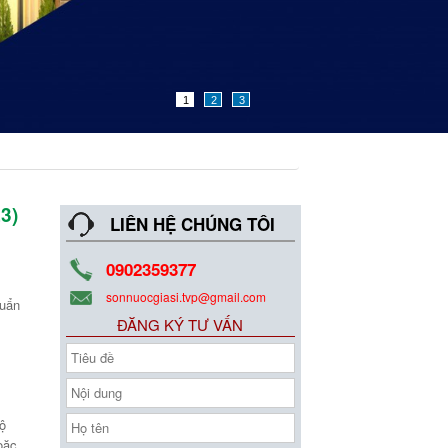
1
2
3
3)
LIÊN HỆ CHÚNG TÔI
0902359377
sonnuocgiasi.tvp@gmail.com
huẩn
ĐĂNG KÝ TƯ VẤN
ộ
oặc