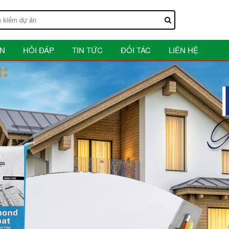
-->
ẤN
HỎI ĐÁP
TIN TỨC
ĐỐI TÁC
LIÊN HỆ