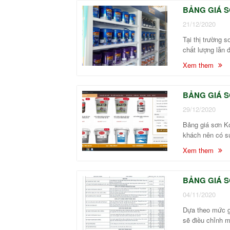
BẢNG GIÁ S
21/12/2020
Tại thị trường 
chất lượng lẫn 
Xem them
BẢNG GIÁ S
29/12/2020
Bảng giá sơn Ko
khách nên có sự
Xem them
BẢNG GIÁ S
04/11/2020
Dựa theo mức gi
sẽ điều chỉnh m