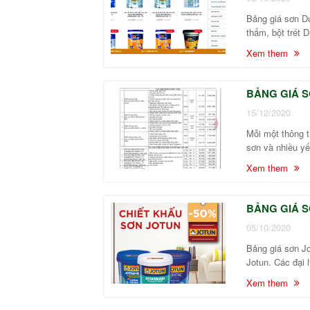
Bảng giá sơn Du
thấm, bột trét 
Xem them
BẢNG GIÁ S
15/12/2020
Mỗi một thông t
sơn và nhiều yế
Xem them
BẢNG GIÁ S
05/10/2020
Bảng giá sơn Jo
Jotun. Các đại 
Xem them