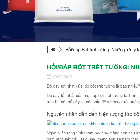
Hỏi/đáp Bột trét tường: Những lưu ý kh
HỎI/ĐÁP BỘT TRÉT TƯỜNG: NH
13/09/2017
Độ dày tốt nhất của lớp bột trét tường là bao nhiêu
Độ dày tốt nhất của một lớp bột trét tường là 1mm, 
trên thì có thể gây ra các vấn đề về bong tróc màn
Nguyên nhân dẫn đến hiện tượng lớp bột 
Ngoài việc tăng tính thẩm mỹ cho màng sơn sau khi 
bám dính kết cấu. Lúc này, màng sơn sẽ bám trực tiế