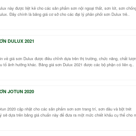
lux này được liệt kê cho các sản phẩm sơn nội ngoại thất, sơn lót, sơn chốn
Dulux. Đây chính là bảng giá cơ sở cho các đại lý phân phối sơn Dulux trê..
ƠN DULUX 2021
in về giá sơn Dulux được điều chỉnh dựa trên thị trường, chức năng, chất lượ
u tố ảnh hưởng khác. Bảng giá sơn Dulux 2021 được các bộ phận có liên q..
ƠN JOTUN 2020
tun 2020 cập nhật cho các sản phẩm sơn sơn trang trí, sơn dầu và bột trét
lý sẽ dựa trên bảng giá chuẩn này để đưa ra một mức chiết khấu cụ thể cho 