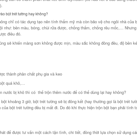
).
ào bột trét tường hay không?
hông chỉ có tác dụng tạo nên tính thẩm mỹ mà còn bảo vệ cho ngôi nhà của 
 trội như: bền màu, bóng, chùi rửa được, chống thấm, chống rêu mốc,… Nhưng
ược điều đó.
 cũng sẽ khiến màng sơn không được mịn, màu sắc không đồng đều, độ bền k
ược thành phần chất phụ gia và keo
 bột quá khô,…
trộn nước bị khô thì có thể trộn thêm nước để có thể dùng lại hay không?
ột khoảng 3 giờ, bột trét tường sẽ bị đông kết (hay thường gọi là bột trét tườ
của bột trét tường đều bị mất đi. Do đó khi thực hiện trộn bột bạn phải tính t
t để được tư vấn một cách tận tình, chi tiết, đồng thời lựa chọn sử dụng cá