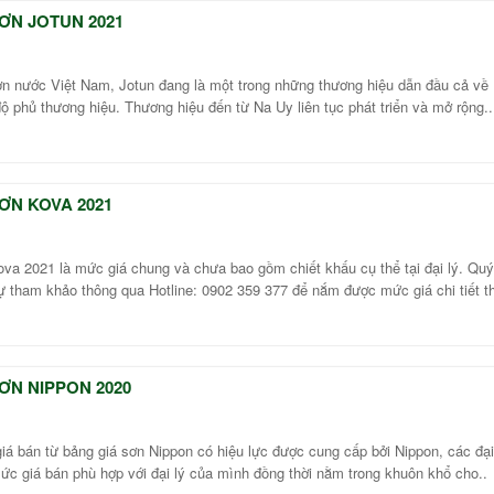
ƠN JOTUN 2021
sơn nước Việt Nam, Jotun đang là một trong những thương hiệu dẫn đầu cả về
độ phủ thương hiệu. Thương hiệu đến từ Na Uy liên tục phát triển và mở rộng..
ƠN KOVA 2021
va 2021 là mức giá chung và chưa bao gồm chiết khấu cụ thể tại đại lý. Qu
 tham khảo thông qua Hotline: 0902 359 377 để nắm được mức giá chi tiết th
ƠN NIPPON 2020
á bán từ bảng giá sơn Nippon có hiệu lực được cung cấp bởi Nippon, các đại
ức giá bán phù hợp với đại lý của mình đồng thời nằm trong khuôn khổ cho..