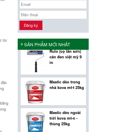
rulo việt mỹ vải
chất lượng cao
Đăng ký
 thi
rulo (cọ lăn sơn)
SẢN PHẨM MỚI NHẤT
cán đen việt mỹ 9
in
mastic dẻo trong
nhà kova mt-t 25kg
o đặc
ông
 bằng
mastic dẻo ngoài
bong
trời kova mt-n -
thùng 25kg
g