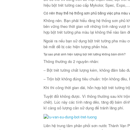
hiệu bột trét tường cao cấp Mykolor, Spec, Expo,…
Có nên thay thế hệ thống sơn phủ bằng việc pha màu v
Không nên. Bạn phải hiểu rằng hệ thống sơn phủ k
bền vững theo thời gian với những tính năng vượt
hợp bột trét tường pha màu lại không thể nào làm đ
Ngoài ra nếu bạn sử dụng bột trét tường pha màu
bề mắt dễ bị các hiện tượng phấn hóa.
Tại sao phát sinh hiện tượng bột trét tường không bám dính?
Thông thường do 2 nguyên nhân:
– Bột trét tường chất lượng kém, không đảm bảo đ
– Trộn bột không đúng tiêu chuẩn: trộn không đều,
Khi thi công thời gian dài, hỗn hợp bột trét tường 
Tuyệt đối không được. Vì thông thường sau khi trộn b
chết). Lúc này các tính năng dẻo, tăng độ bám dính 
kĩ càng số lượng cần sử dụng để tránh lãng phí.
Liên hệ trung tâm phân phối sơn nước Thành Vạn Phá