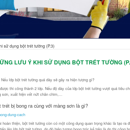
i sử dụng bột trét tường (P.3)
ỮNG LƯU Ý KHI SỬ DỤNG BỘT TRÉT TƯỜNG (P.
? Nếu lớp bột trét tường quá dày sẽ gây ra hiện tượng gì?
được thi công thành 2 lớp. Nếu độ dày của lớp bột trét tường vượt quá tiêu c
g sơn, xuất hiện vết nứt chân chim,…
trét bị bong ra cùng với màng sơn là gì?
hoàn thiện, bột trét tường còn có một công dụng quan trọng khác là tạo ra đ
p lên lớp bột trét tường, do đó hiện tượng bong tróc kể trên là do thi công h