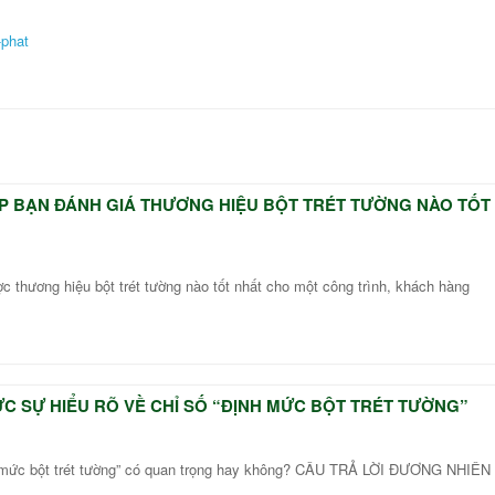
ÚP BẠN ĐÁNH GIÁ THƯƠNG HIỆU BỘT TRÉT TƯỜNG NÀO TỐT
c thương hiệu bột trét tường nào tốt nhất cho một công trình, khách hàng
C SỰ HIỂU RÕ VỀ CHỈ SỐ “ĐỊNH MỨC BỘT TRÉT TƯỜNG”
h mức bột trét tường” có quan trọng hay không? CÂU TRẢ LỜI ĐƯƠNG NHIÊN