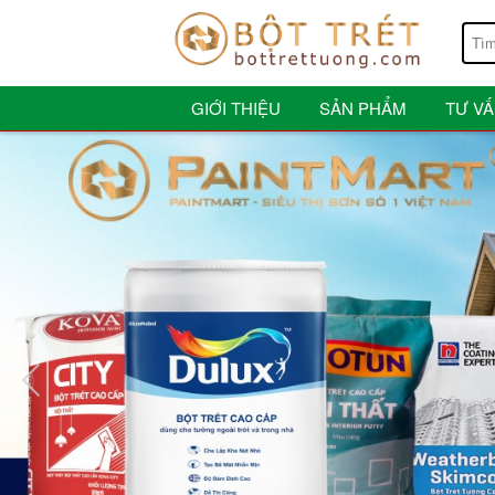
GIỚI THIỆU
SẢN PHẨM
TƯ V