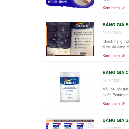
Xem them
BẢNG GIÁ B
28/04/2022
Khách hàng thườ
được dễ dàng ma
Xem them
BẢNG GIÁ C
08/01/2021
Mỗi loại bột tr
nhiên Paintmart
Xem them
BẢNG GIÁ S
05/10/2020