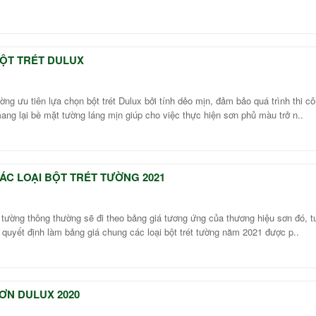
ỘT TRÉT DULUX
ng ưu tiên lựa chọn bột trét Dulux bởi tính dẻo mịn, đảm bảo quá trình thi c
ng lại bề mặt tường láng mịn giúp cho việc thực hiện sơn phủ màu trở n..
ÁC LOẠI BỘT TRÉT TƯỜNG 2021
ét tường thông thường sẽ đi theo bảng giá tương ứng của thương hiệu sơn đó, t
 quyết định làm bảng giá chung các loại bột trét tường năm 2021 được p..
ƠN DULUX 2020