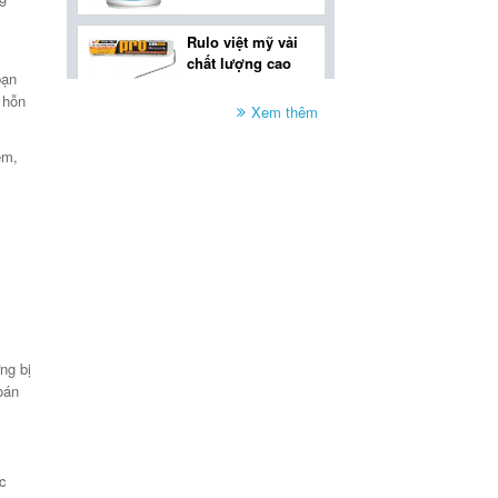
rulo việt mỹ vải
chất lượng cao
bạn
 hỗn
Xem thêm
rulo (cọ lăn sơn)
cán đen việt mỹ 9
ém,
in
mastic dẻo trong
nhà kova mt-t 25kg
mastic dẻo ngoài
ng bị
trời kova mt-n -
oán
thùng 25kg
c