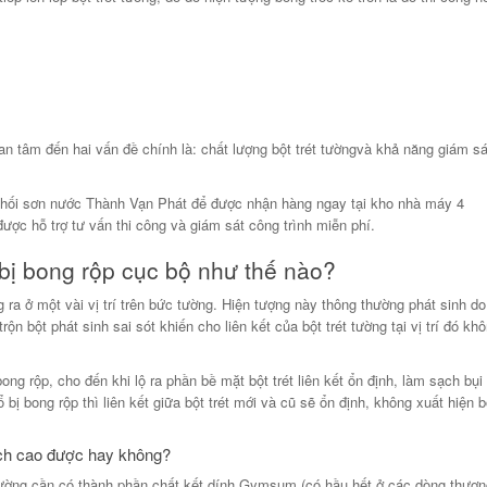
n tâm đến hai vấn đề chính là: chất lượng bột trét tườngvà khả năng giám sát
phối sơn nước Thành Vạn Phát để được nhận hàng ngay tại kho nhà máy 4
ược hỗ trợ tư vấn thi công và giám sát công trình miễn phí.
g bị bong rộp cục bộ như thế nào?
g ra ở một vài vị trí trên bức tường. Hiện tượng này thông thường phát sinh d
n bột phát sinh sai sót khiến cho liên kết của bột trét tường tại vị trí đó kh
ng rộp, cho đến khi lộ ra phần bề mặt bột trét liên kết ổn định, làm sạch bụi
 bị bong rộp thì liên kết giữa bột trét mới và cũ sẽ ổn định, không xuất hiện 
hạch cao được hay không?
t tường cần có thành phần chất kết dính Gymsum (có hầu hết ở các dòng thươn