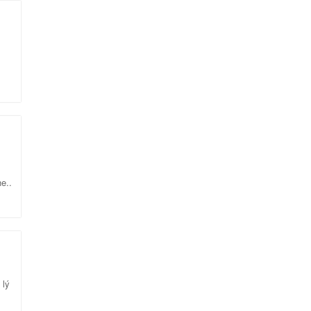
ý
e..
 lý