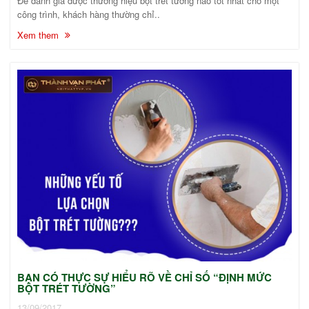
Để đánh giá được thương hiệu bột trét tường nào tốt nhất cho một
công trình, khách hàng thường chỉ..
Xem them
BẠN CÓ THỰC SỰ HIỂU RÕ VỀ CHỈ SỐ “ĐỊNH MỨC
BỘT TRÉT TƯỜNG”
13/09/2017