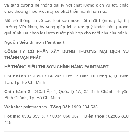
và tăng cường hệ thống đại lý với chất lượng dịch vụ tốt, chắc
chắc thương hiệu Việt này sẽ phát triển mạnh hơn nữa.
Một số thông tin về các loại sơn nước tốt nhất hiện nay tại thị
trường Việt Nam, hy vọng giúp ích được quý khách hàng trong
quá trình lựa chọn loại sơn nước phù hợp cho ngôi nhà của mình.
Nguồn Siêu thị sơn Paintmart.
CÔNG TY CỔ PHẦN XÂY DỰNG THƯƠNG MẠI DỊCH VỤ
THÀNH VẠN PHÁT
HỆ THỐNG SIÊU THỊ SƠN CHÍNH HÃNG PAINTMART
Chi nhánh 1:
439/13 Lê Văn Quới, P. Bình Trị Đông A, Q. Bình
Tân, Tp. Hồ Chí Minh
Chi nhánh 2:
D10/8 Ấp 4, Quốc lộ 1A, Xã Bình Chánh, Huyện
Bình Chánh, Tp. Hồ Chí Minh
Website:
paintmart.vn
Tổng Đài:
1900 234 535
Hotline:
0902 359 377 / 0934 060 067 .
Điện thoại:
02866 810
415