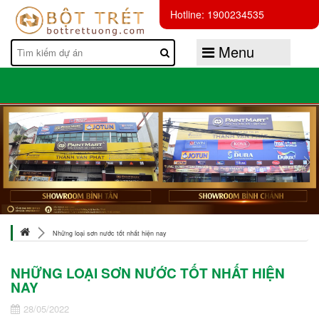
Hotline: 1900234535
Menu
Những loại sơn nước tốt nhất hiện nay
NHỮNG LOẠI SƠN NƯỚC TỐT NHẤT HIỆN
NAY
28/05/2022