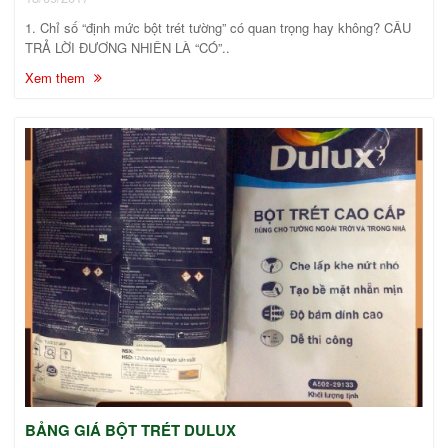
1. Chỉ số “định mức bột trét tường” có quan trọng hay không? CÂU
TRẢ LỜI ĐƯƠNG NHIÊN LÀ “CÓ”..
Xem them
BẢNG GIÁ BỘT TRÉT DULUX