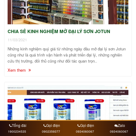
CHIA SẺ KINH NGHIỆM MỞ ĐẠI LÝ SƠN JOTUN
11/03/2021
Những kinh nghiệm quý giá từ những ngày đầu mở đại lý sơn Jotun
cũng như là quá trình vận hành và phát triển đại lý, những nghiên
cứu thị trường, đối thủ cũng như đối tác quan trọn..
Xem them
Tổng đài
Gọi điện
Gọi điện
Zalo
1900234535
0902359377
0934060067
0934060067